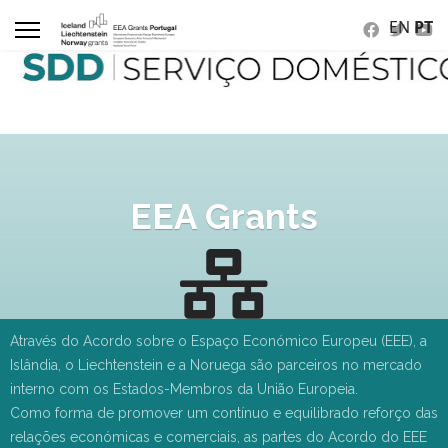
EN
PT
EEA Grants
Através do Acordo sobre o Espaço Económico Europeu (EEE), a
Islândia, o Liechtenstein e a Noruega são parceiros no mercado
interno com os Estados-Membros da União Europeia.
Como forma de promover um contínuo e equilibrado reforço das
relações económicas e comerciais, as partes do Acordo do EEE